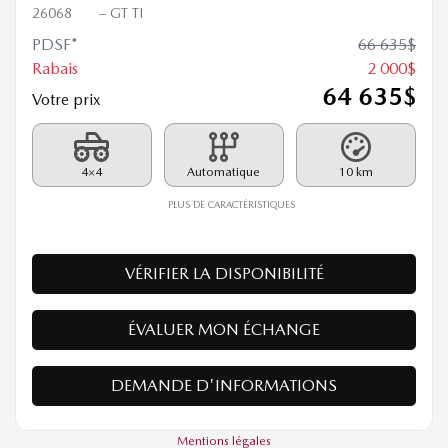
MAZDA CX-90 HYBRIDE
RECHARGEABLE 2026
26068
– GT TI
PDSF*
66 635
$
Rabais
2 000
$
64 635
$
Votre prix
4×4
Automatique
10 km
PLUS DE CARACTÉRISTIQUES
VÉRIFIER LA DISPONIBILITÉ
ÉVALUER MON ÉCHANGE