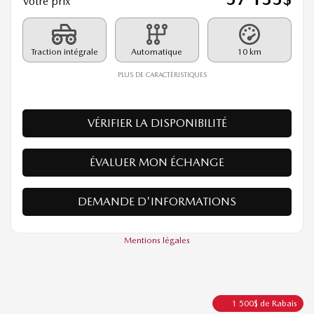
26189
– GT TI
PDSF*
58 635
$
Rabais
1 500
$
57 135
$
Votre prix
Traction intégrale
Automatique
10 km
PLUS DE CARACTÉRISTIQUES
VÉRIFIER LA DISPONIBILITÉ
ÉVALUER MON ÉCHANGE
DEMANDE D'INFORMATIONS
Mentions légales