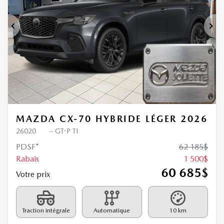
Précédent
Sui
MAZDA CX-70 HYBRIDE LÉGER 2026
26020
– GT-P TI
PDSF*
62 185
$
Rabais
1 500
$
60 685
$
Votre prix