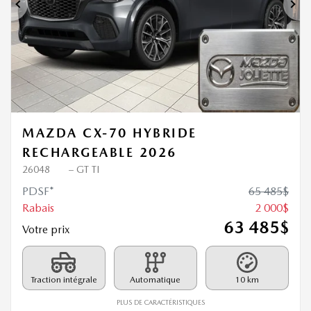
Précédent
Sui
MAZDA CX-70 HYBRIDE
RECHARGEABLE 2026
26048
– GT TI
PDSF*
65 485
$
Rabais
2 000
$
63 485
$
Votre prix