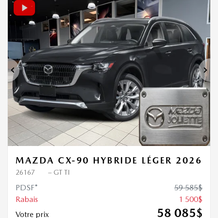
1 500
$
de Rabais
Précédent
Sui
MAZDA CX-90 HYBRIDE LÉGER 2026