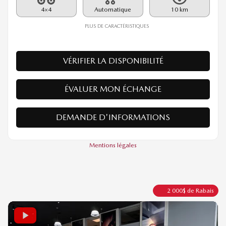
Rabais
2 000
$
60 035
$
Votre prix
4×4
Automatique
10 km
PLUS DE CARACTÉRISTIQUES
VÉRIFIER LA DISPONIBILITÉ
ÉVALUER MON ÉCHANGE
DEMANDE D'INFORMATIONS
Mentions légales