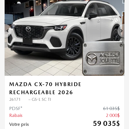
2 000
$
de Rabais
Précédent
Sui
MAZDA CX-70 HYBRIDE
RECHARGEABLE 2026
26171
– GS-L SC TI