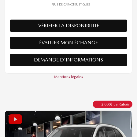
60 685
$
Votre prix
Traction intégrale
Automatique
10 km
PLUS DE CARACTÉRISTIQUES
VÉRIFIER LA DISPONIBILITÉ
ÉVALUER MON ÉCHANGE
DEMANDE D'INFORMATIONS
Mentions légales
2 000
$
de Rabais