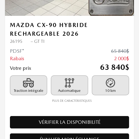
Précédent
Sui
MAZDA CX-90 HYBRIDE
RECHARGEABLE 2026
26195
– GT TI
PDSF*
65 840
$
Rabais
2 000
$
63 840
$
Votre prix
Traction intégrale
Automatique
10 km
PLUS DE CARACTÉRISTIQUES