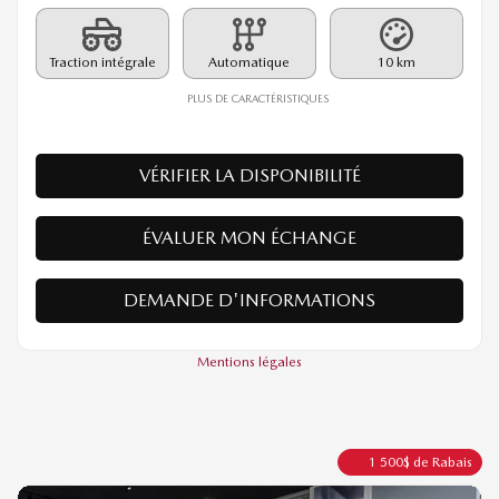
PDSF*
61 035
$
Rabais
2 000
$
59 035
$
Votre prix
Traction intégrale
Automatique
10 km
PLUS DE CARACTÉRISTIQUES
VÉRIFIER LA DISPONIBILITÉ
ÉVALUER MON ÉCHANGE
DEMANDE D'INFORMATIONS
Mentions légales