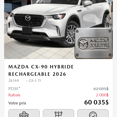
Précédent
Sui
MAZDA CX-90 HYBRIDE
RECHARGEABLE 2026
26164
– GS-L TI
PDSF*
62 035
$