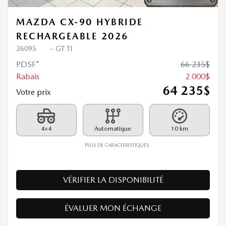
MAZDA CX-90 HYBRIDE
RECHARGEABLE 2026
26095
– GT TI
PDSF*
66 235
$
Rabais
2 000
$
64 235
$
Votre prix
4×4
Automatique
10 km
PLUS DE CARACTÉRISTIQUES