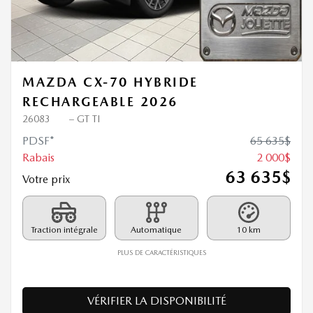
Précédent
Sui
MAZDA CX-70 HYBRIDE
RECHARGEABLE 2026
26083
– GT TI
PDSF*
65 635
$
Rabais
2 000
$
63 635
$
Votre prix
Traction intégrale
Automatique
10 km