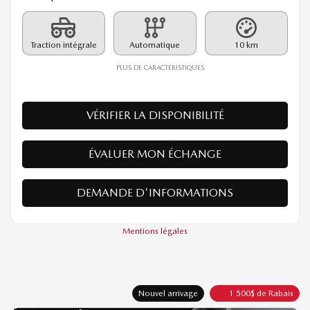
26167
– GT TI
PDSF*
59 585
$
Rabais
1 500
$
58 085
$
Votre prix
Traction intégrale
Automatique
10 km
PLUS DE CARACTÉRISTIQUES
VÉRIFIER LA DISPONIBILITÉ
ÉVALUER MON ÉCHANGE
DEMANDE D'INFORMATIONS
Mentions légales