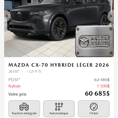
Précédent
Sui
MAZDA CX-70 HYBRIDE LÉGER 2026
26107
– GT-P TI
PDSF*
62 185
$
Rabais
1 500
$