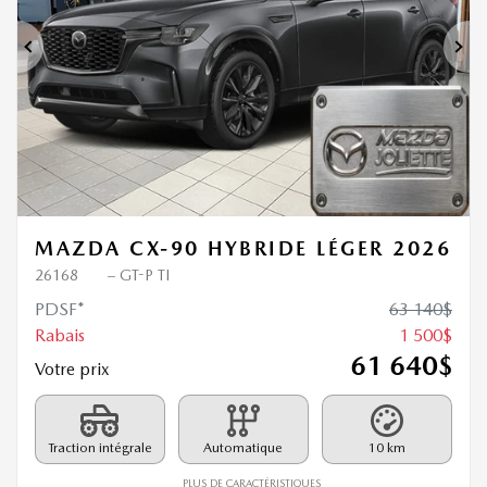
Précédent
Sui
MAZDA CX-90 HYBRIDE LÉGER 2026
26168
– GT-P TI
PDSF*
63 140
$
Rabais
1 500
$
61 640
$
Votre prix