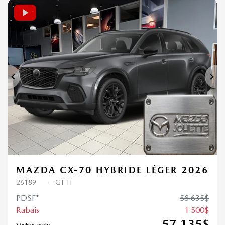
Nouvel arrivage
1 500
$
de Rabais
Précédent
Sui
MAZDA CX-70 HYBRIDE LÉGER 2026