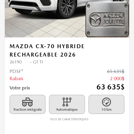
Précédent
Sui
MAZDA CX-70 HYBRIDE
RECHARGEABLE 2026
26190
– GT TI
PDSF*
65 635
$
Rabais
2 000
$
63 635
$
Votre prix