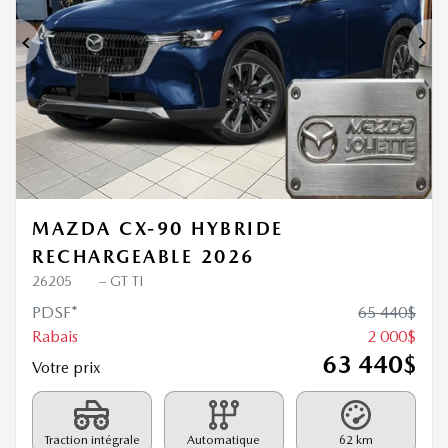
Précédent
Sui
MAZDA CX-90 HYBRIDE
RECHARGEABLE 2026
26205
– GT TI
PDSF*
65 440
$
Rabais
2 000
$