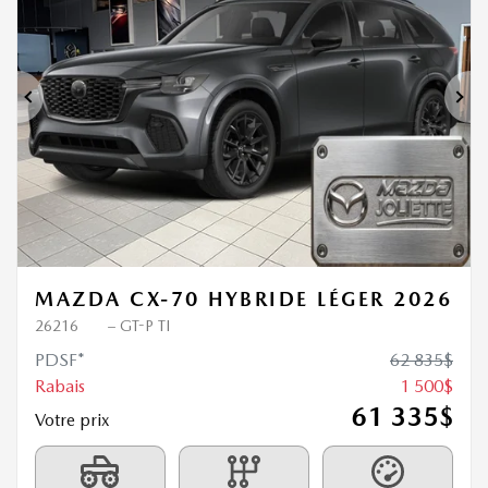
Nouvel arrivage
1 500
$
de Rabais
Précédent
Sui
MAZDA CX-70 HYBRIDE LÉGER 2026
26216
– GT-P TI
PDSF*
62 835
$