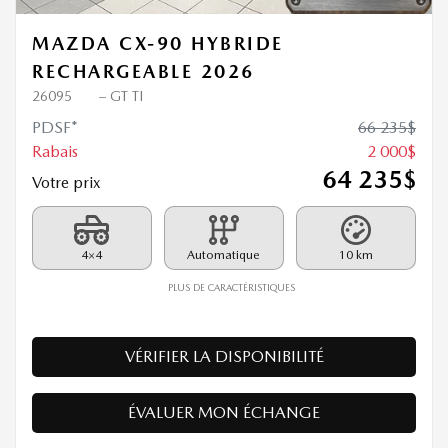
MAZDA CX-90 HYBRIDE
RECHARGEABLE 2026
26095
– GT TI
PDSF*
66 235
$
Rabais
2 000
$
64 235
$
Votre prix
4×4
Automatique
10 km
PLUS DE CARACTÉRISTIQUES