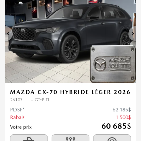
1 500
$
de Rabais
Précédent
Sui
MAZDA CX-70 HYBRIDE LÉGER 2026
26107
– GT-P TI
PDSF*
62 185
$