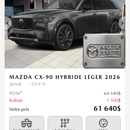
1 500
$
de Rabais
Précédent
Sui
MAZDA CX-90 HYBRIDE LÉGER 2026
26168
– GT-P TI
PDSF*
63 140
$
Rabais
1 500
$