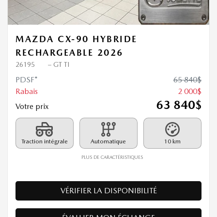
Précédent
Sui
MAZDA CX-90 HYBRIDE
RECHARGEABLE 2026
26195
– GT TI
PDSF*
65 840
$
Rabais
2 000
$
63 840
$
Votre prix
Traction intégrale
Automatique
10 km
PLUS DE CARACTÉRISTIQUES