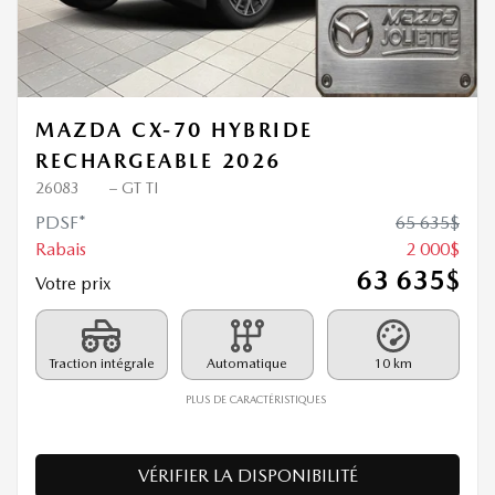
Précédent
Sui
MAZDA CX-70 HYBRIDE
RECHARGEABLE 2026
26083
– GT TI
PDSF*
65 635
$
Rabais
2 000
$
63 635
$
Votre prix
Traction intégrale
Automatique
10 km