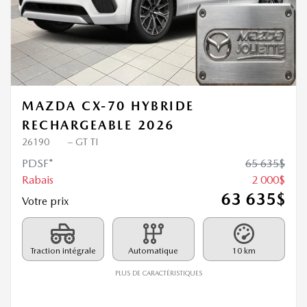
Précédent
Sui
MAZDA CX-70 HYBRIDE
RECHARGEABLE 2026
26190
– GT TI
PDSF*
65 635
$
Rabais
2 000
$
63 635
$
Votre prix