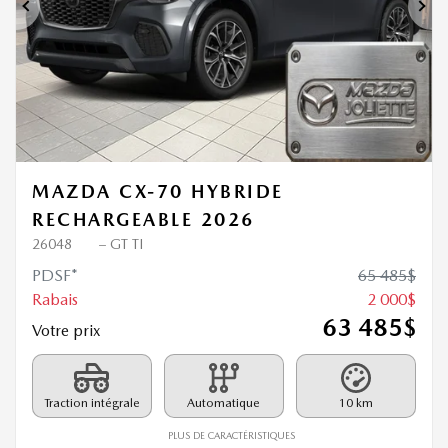
Précédent
Sui
MAZDA CX-70 HYBRIDE
RECHARGEABLE 2026
26048
– GT TI
PDSF*
65 485
$
Rabais
2 000
$
63 485
$
Votre prix