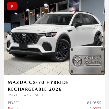
2 000
$
de Rabais
Précédent
Sui
MAZDA CX-70 HYBRIDE