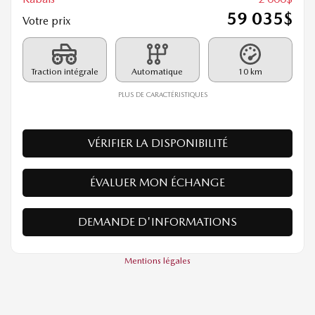
RECHARGEABLE 2026
26171
– GS-L SC TI
PDSF*
61 035
$
Rabais
2 000
$
59 035
$
Votre prix
Traction intégrale
Automatique
10 km
PLUS DE CARACTÉRISTIQUES
VÉRIFIER LA DISPONIBILITÉ
ÉVALUER MON ÉCHANGE
DEMANDE D'INFORMATIONS