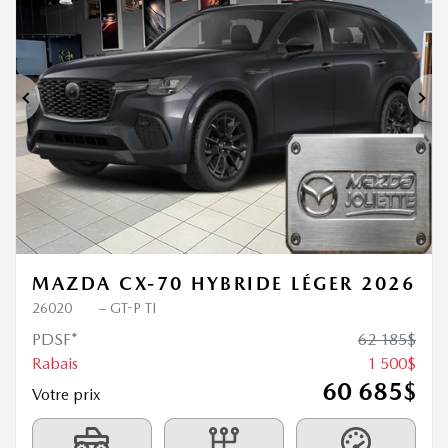
1 500
$
de Rabais
Précédent
Sui
MAZDA CX-70 HYBRIDE LÉGER 2026
26020
– GT-P TI
PDSF*
62 185
$