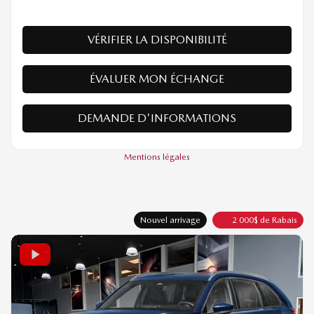
Traction intégrale
Automatique
10 km
PLUS DE CARACTÉRISTIQUES
VÉRIFIER LA DISPONIBILITÉ
ÉVALUER MON ÉCHANGE
DEMANDE D'INFORMATIONS
Mentions légales
Nouvel arrivage
2 000
$
de Rabais