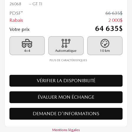
MAZDA CX-90 HYBRIDE
RECHARGEABLE 2026
26068
– GT TI
PDSF*
66 635
$
Rabais
2 000
$
64 635
$
Votre prix
4×4
Automatique
10 km
PLUS DE CARACTÉRISTIQUES
VÉRIFIER LA DISPONIBILITÉ
ÉVALUER MON ÉCHANGE