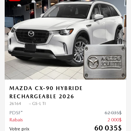
2 000
$
de Rabais
Précédent
Sui
MAZDA CX-90 HYBRIDE
RECHARGEABLE 2026