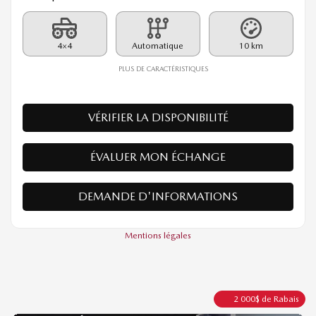
26164
– GS-L TI
PDSF*
62 035
$
Rabais
2 000
$
60 035
$
Votre prix
4×4
Automatique
10 km
PLUS DE CARACTÉRISTIQUES
VÉRIFIER LA DISPONIBILITÉ
ÉVALUER MON ÉCHANGE
DEMANDE D'INFORMATIONS
Mentions légales