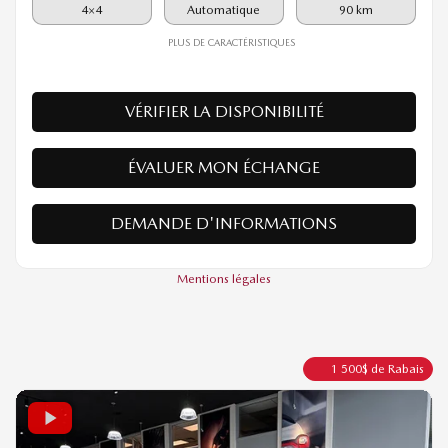
Rabais
1 500
$
61 335
$
Votre prix
4×4
Automatique
90 km
PLUS DE CARACTÉRISTIQUES
VÉRIFIER LA DISPONIBILITÉ
ÉVALUER MON ÉCHANGE
DEMANDE D'INFORMATIONS
Mentions légales