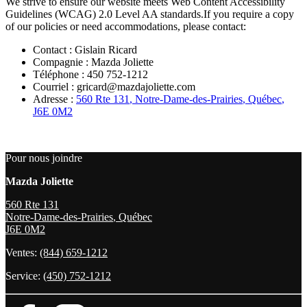
We strive to ensure our website meets Web Content Accessibility
Guidelines (WCAG) 2.0 Level AA standards.If you require a copy
of our policies or need accommodations, please contact:
Contact : Gislain Ricard
Compagnie : Mazda Joliette
Téléphone : 450 752-1212
Courriel : gricard@mazdajoliette.com
Adresse :
560 Rte 131
,
Notre-Dame-des-Prairies
,
Québec
,
J6E 0M2
Pour nous joindre
Mazda Joliette
560 Rte 131
Notre-Dame-des-Prairies
,
Québec
J6E 0M2
Ventes:
(844) 659-1212
Service:
(450) 752-1212