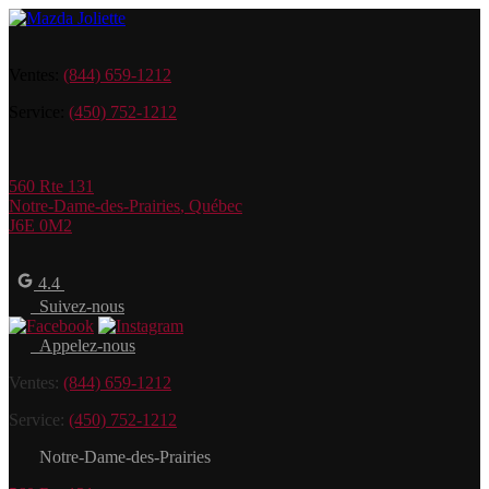
Ventes:
(844) 659-1212
Service:
(450) 752-1212
560 Rte 131
Notre-Dame-des-Prairies
,
Québec
J6E 0M2
4.4
Suivez-nous
Appelez-nous
Ventes:
(844) 659-1212
Service:
(450) 752-1212
Notre-Dame-des-Prairies