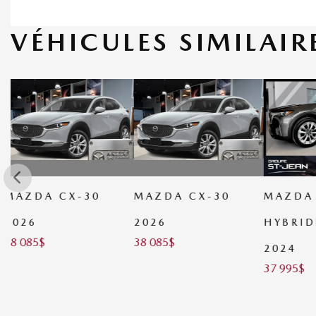
VÉHICULES SIMILAIR
MAZDA CX-30
MAZDA CX-90
MAZDA
38 390
$
2026
HYBRIDE LÉGER
38 085
$
2024
37 995
$