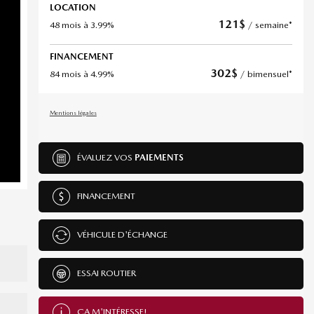
LOCATION
121
$
48 mois à 3.99%
/ semaine*
FINANCEMENT
302
$
84 mois à 4.99%
/ bimensuel*
Mentions légales
ÉVALUEZ VOS
PAIEMENTS
FINANCEMENT
VÉHICULE D'ÉCHANGE
ESSAI ROUTIER
ÇA M'INTÉRESSE!