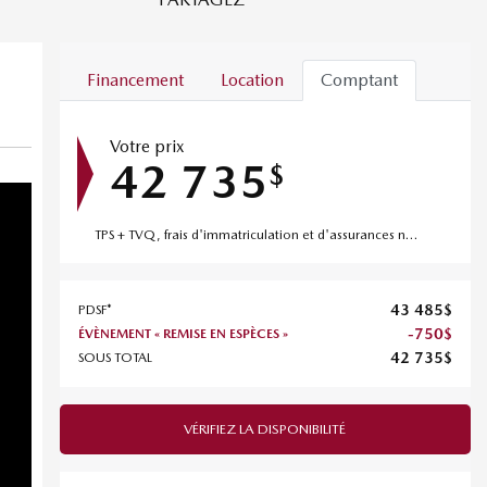
Financement
Location
Comptant
Votre prix
42 735
$
TPS + TVQ, frais d'immatriculation et d'assurances non inclus.
43 485
$
PDSF*
-
750
$
ÉVÈNEMENT « REMISE EN ESPÈCES »
42 735
$
SOUS TOTAL
VÉRIFIEZ LA DISPONIBILITÉ