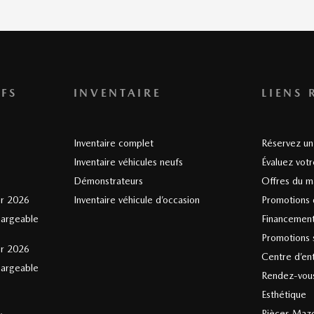
FS
INVENTAIRE
LIENS 
Inventaire complet
Réservez un 
Inventaire véhicules neufs
Évaluez vot
Démonstrateurs
Offres du m
er 2026
Inventaire véhicule d’occasion
Promotions 
hargeable
Financemen
Promotions s
er 2026
Centre d’en
hargeable
Rendez-vous
Esthétique
Pièces Maz