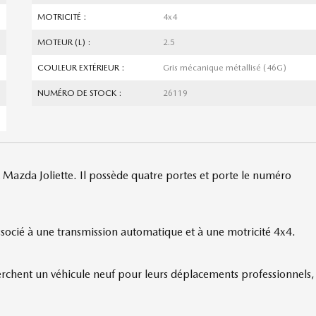
MOTRICITÉ :
4x4
MOTEUR (L) :
2.5
COULEUR EXTÉRIEUR :
Gris mécanique métallisé (46G)
NUMÉRO DE STOCK :
26119
 Mazda Joliette. Il possède quatre portes et porte le numéro
ssocié à une transmission automatique et à une motricité 4x4.
herchent un véhicule neuf pour leurs déplacements professionnels,