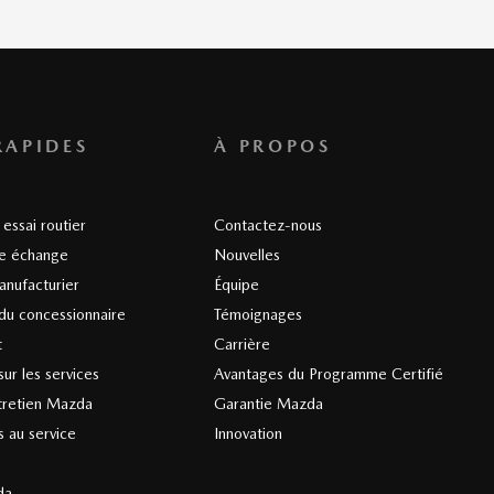
RAPIDES
À PROPOS
essai routier
Contactez-nous
re échange
Nouvelles
anufacturier
Équipe
du concessionnaire
Témoignages
t
Carrière
ur les services
Avantages du Programme Certifié
tretien Mazda
Garantie Mazda
 au service
Innovation
da