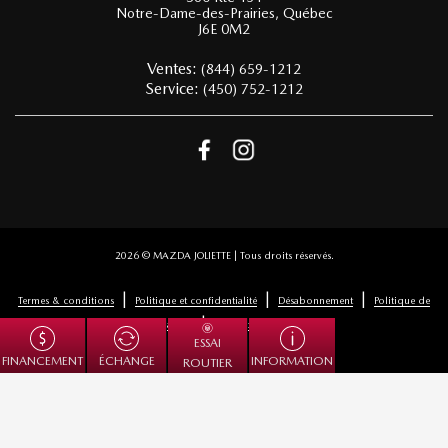
Notre-Dame-des-Prairies
,
Québec
J6E 0M2
Ventes:
(844) 659-1212
Service:
(450) 752-1212
2026 © MAZDA JOLIETTE
| Tous droits réservés.
|
|
|
Termes & conditions
Politique et confidentialité
Désabonnement
Politique de
|
cookies (CA)
Paramétrer les cookies
ESSAI
ÉCHANGE
FINANCEMENT
INFORMATION
ROUTIER
DÉVELOPPÉ PAR