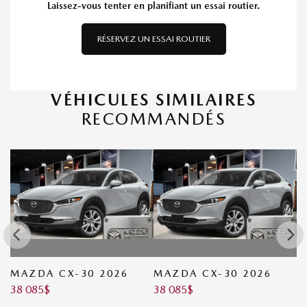
Laissez-vous tenter en planifiant un essai routier.
RÉSERVEZ UN ESSAI ROUTIER
VÉHICULES SIMILAIRES
RECOMMANDÉS
MAZDA CX-30 2026
MAZDA CX-30 2026
M
38 085
$
38 085
$
L