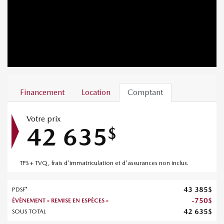
Financement
Location
Comptant
Votre prix
42 635
$
TPS + TVQ, frais d'immatriculation et d'assurances non inclus.
43 385
$
PDSF*
-
750
$
ÉVÈNEMENT « REMISE EN ESPÈCES »
42 635
$
SOUS TOTAL