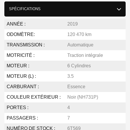
SPÉCIFICATIONS
ANNÉE :
2019
ODOMÈTRE:
120 470 km
TRANSMISSION :
Automatique
MOTRICITÉ :
Traction intégrale
MOTEUR :
6 Cylindres
MOTEUR (L) :
3.5
CARBURANT :
Essence
COULEUR EXTÉRIEUR :
Noir (NH731P)
PORTES :
4
PASSAGERS :
7
NUMÉRO DE STOCK :
6T569