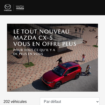
202 véhicules