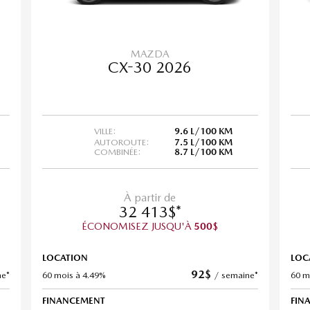
MAZDA
CX-30 2026
VILLE:
9.6 L/100 KM
AUTOROUTE:
7.5 L/100 KM
COMBINÉE:
8.7 L/100 KM
À partir de
32 413
$
*
ÉCONOMISEZ JUSQU'À
$
500
LOCATION
LOC
92
$
ne*
60 mois à 4.49%
/
semaine*
60 m
FINANCEMENT
FIN