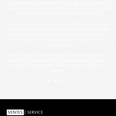
complète de véhicules Mazda neufs à des prix imbattables,
à commencer par le véhicule utilitaire sport compact Mazda
CX-50 ou le VUS intermédiaire Mazda CX-90.
Nous avons également une grande sélection de nouveaux
modèles Mazda3 ainsi que de nombreux nouveaux modèles
Mazda CX-70 en stock. Mazda Joliette est également
l’endroit idéal pour trouver une nouvelle Mazda MX-5 ou un
Mazda CX-30.
Notre équipe
de représentants des ventes dévoués vous
attend chez Mazda Joliette et ils vous aideront à trouver la
nouvelle Mazda qui vous convient et qui respect votre
budget.
Lire plus
VENTES
SERVICE