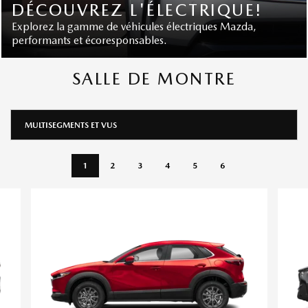
DÉCOUVREZ L'ÉLECTRIQUE!
Explorez la gamme de véhicules électriques Mazda,
performants et écoresponsables.
SALLE DE MONTRE
MULTISEGMENTS ET VUS
1
2
3
4
5
6