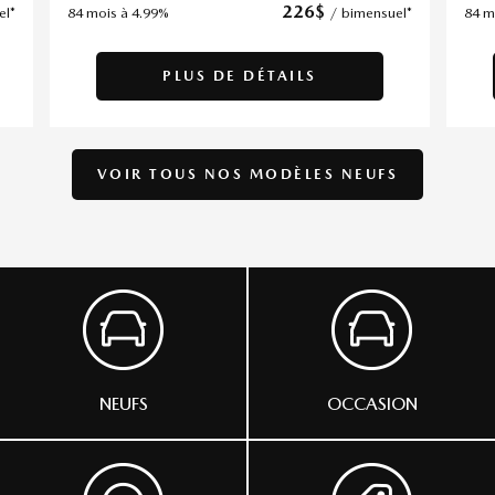
226
$
el*
84 mois à 4.99%
/
bimensuel*
84 m
PLUS DE DÉTAILS
VOIR TOUS NOS
MODÈLES NEUFS
NEUFS
OCCASION