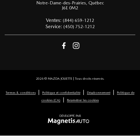
Notre-Dame-des-Prairies
,
Québec
J6E 0M2
Ventes:
(844) 659-1212
Service:
(450) 752-1212
2026 © MAZDA JOLIETTE
| Tous droits réservés.
|
|
|
Termes & conditions
Politique et confidentialité
Désabonnement
Politique de
|
cookies (CA)
Paramétrer les cookies
DÉVELOPPÉ PAR