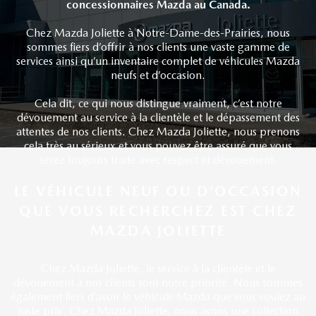
concessionnaires Mazda au Canada.
Chez Mazda Joliette à Notre-Dame-des-Prairies, nous
sommes fiers d’offrir à nos clients une vaste
gamme de
services
ainsi qu’un inventaire complet de
véhicules Mazda
neufs
et d’
occasion
.
Cela dit, ce qui nous distingue vraiment, c’est notre
dévouement au service à la clientèle et le dépassement des
attentes de nos clients. Chez Mazda Joliette, nous prenons
cela très au sérieux et vous pouvez être assuré que vous
serez toujours traité avec respect et dévouement.
LE VÉHICULE NEUF OU D’OCCASION
QUE VOUS RECHERCHEZ EST CHEZ
MAZDA JOLIETTE
Chez Mazda Joliette, le service à la clientèle et le
dévouement à nos clients sont notre priorité. Nous sommes
également fiers d’avoir le véhicule Mazda que vous voulez au
juste prix. Chez Mazda Joliette, nous avons une collection