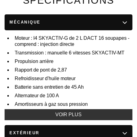
SPÉCIFICATIONS
MÉCANIQUE
Moteur : I4 SKYACTIV-G de 2 L DACT 16 soupapes -
comprend : injection directe
Transmission : manuelle 6 vitesses SKYACTIV-MT
Propulsion arrière
Rapport de pont de 2,87
Refroidisseur d'huile moteur
Batterie sans entretien de 45 Ah
Alternateur de 100 A
Amortisseurs à gaz sous pression
Barre antiroulis avant et arrière
VOIR PLUS
Direction à assistance électrique en fonction de la
vitesse
EXTÉRIEUR
Réservoir de carburant de 45 L