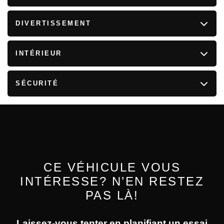
Système d'échappement simple en acier inoxydable
avec embout de tuyau d'échappement arrière chromé
DIVERTISSEMENT
Suspension avant à double triangulation avec
ressorts hélicoïdaux
INTÉRIEUR
Suspension arrière multibras avec ressorts
hélicoïdaux
SÉCURITÉ
Freins à disque aux 4 roues, à disques ventilés avant
avec antiblocage aux 4 roues, assistance au freinage
et aide au démarrage en côte
CE VÉHICULE VOUS
INTÉRESSE? N’EN RESTEZ
PAS LÀ!
Laissez-vous tenter en planifiant un essai