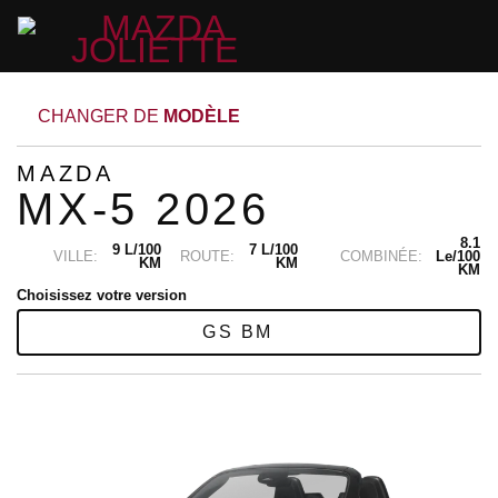
CHANGER DE
MODÈLE
MAZDA
MX-5 2026
8.1
9 L/100
7 L/100
VILLE:
ROUTE:
COMBINÉE:
Le/100
KM
KM
KM
Choisissez votre version
GS BM