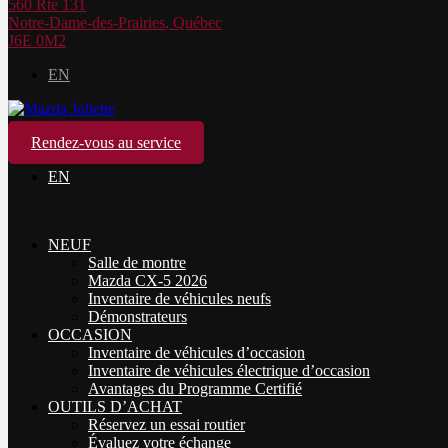
560 Rte 131
Notre-Dame-des-Prairies
,
Québec
J6E 0M2
EN
Rendez-vous au service
EN
NEUF
Salle de montre
Mazda CX-5 2026
Inventaire de véhicules neufs
Démonstrateurs
OCCASION
Inventaire de véhicules d’occasion
Inventaire de véhicules électrique d’occasion
Avantages du Programme Certifié
OUTILS D’ACHAT
Réservez un essai routier
Évaluez votre échange