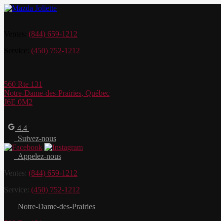
Ventes:
(844) 659-1212
Service:
(450) 752-1212
560 Rte 131
Notre-Dame-des-Prairies
,
Québec
J6E 0M2
4.4
Suivez-nous
Appelez-nous
Ventes:
(844) 659-1212
Service:
(450) 752-1212
Notre-Dame-des-Prairies