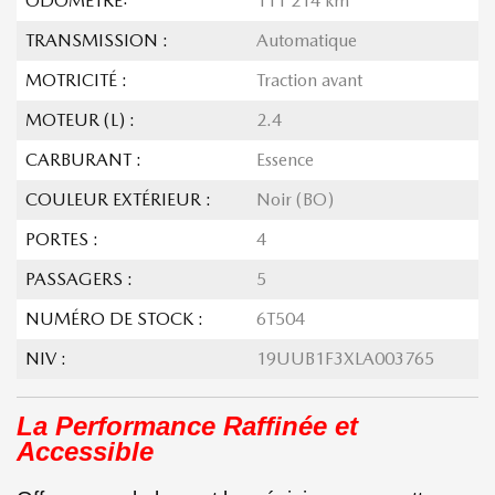
ODOMÈTRE:
111 214 km
TRANSMISSION :
Automatique
MOTRICITÉ :
Traction avant
MOTEUR (L) :
2.4
CARBURANT :
Essence
COULEUR EXTÉRIEUR :
Noir (BO)
PORTES :
4
PASSAGERS :
5
NUMÉRO DE STOCK :
6T504
NIV :
19UUB1F3XLA003765
La Performance Raffinée et
Accessible