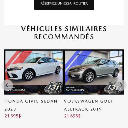
RÉSERVEZ UN ESSAI ROUTIER
VÉHICULES SIMILAIRES
RECOMMANDÉS
0
HONDA CIVIC SEDAN
VOLKSWAGEN GOLF
H
2023
ALLTRACK 2019
S
21 395
$
21 695
$
2