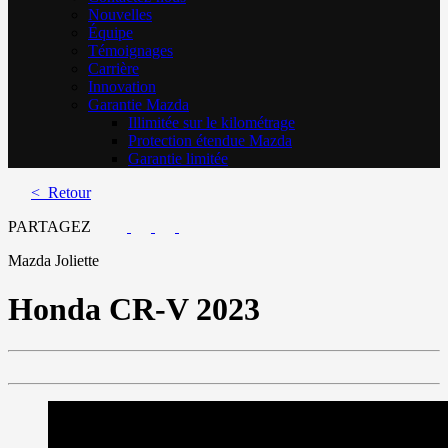
Nouvelles
Équipe
Témoignages
Carrière
Innovation
Garantie Mazda
Illimitée sur le kilométrage
Protection étendue Mazda
Garantie limitée
< Retour
PARTAGEZ
Mazda Joliette
Honda
CR-V 2023