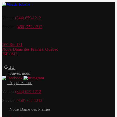
Ventes:
(844) 659-1212
Service:
(450) 752-1212
560 Rte 131
Notre-Dame-des-Prairies
,
Québec
J6E 0M2
4.4
Suivez-nous
Appelez-nous
Ventes:
(844) 659-1212
Service:
(450) 752-1212
Notre-Dame-des-Prairies