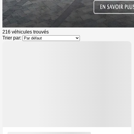
216 véhicules
trouvés
Trier par:
2 000
$
de Rabais