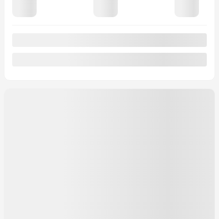
406
$
+TX/ 2 MOIS
Financement
à partir de
4,99%
/ 84 mois
457
$
+TX/ 2 MOIS