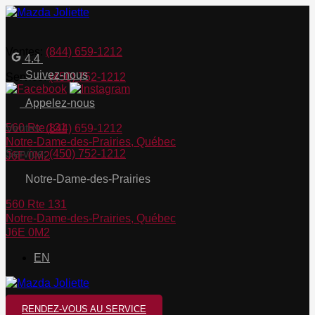
Ventes:
(844) 659-1212
4.4
Suivez-nous
Service:
(450) 752-1212
Appelez-nous
560 Rte 131
Ventes:
(844) 659-1212
Notre-Dame-des-Prairies
,
Québec
Service:
(450) 752-1212
J6E 0M2
Notre-Dame-des-Prairies
560 Rte 131
Notre-Dame-des-Prairies
,
Québec
J6E 0M2
EN
RENDEZ-VOUS AU SERVICE