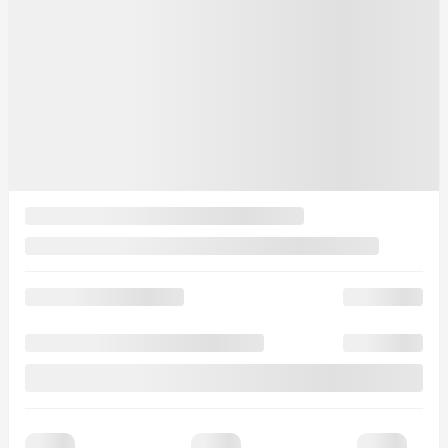
PDSF*
66 635
$
Rabais
2 000
$
Votre prix
64 635
$
PDSF*
66 635
$
Rabais
2 000
$
Votre prix
64 635
$
PDSF*
66 635
$
Rabais
2 000
$
Votre prix
64 635
$
Location
à partir de
3,39%
/ 48 mois