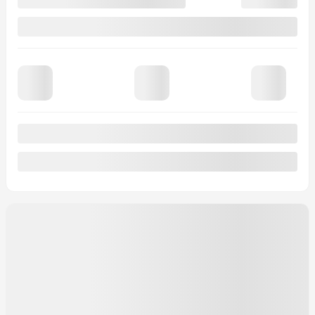
10 km
PLUS DE CARACTÉRISTIQUES
VÉRIFIER LA DISPONIBILITÉ
ÉVALUER MON ÉCHANGE
DEMANDE D'INFORMATIONS
Mentions légales
1 500
$
de Rabais