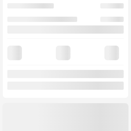
Afficher une vidéo et 8 images en plus
VOIR PLUS
Précédent
Suivant
MAZDA CX-90 HYBRIDE
RECHARGEABLE 2026
26068
– GT TI