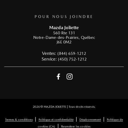
POUR NOUS JOINDRE
Mazda Joliette
560 Rte 131
Notre-Dame-des-Prairies
,
Québec
J6E 0M2
Ventes:
(844) 659-1212
Service:
(450) 752-1212
2026 © MAZDA JOLIETTE
| Tous droits réservés.
|
|
|
Termes & conditions
Politique et confidentialité
Désabonnement
Politique de
|
cookies (CA)
Paramétrer les cookies