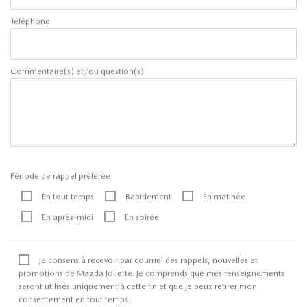
Téléphone
Commentaire(s) et/ou question(s)
Période de rappel préférée
En tout temps
Rapidement
En matinée
En après-midi
En soirée
Je consens à recevoir par courriel des rappels, nouvelles et
promotions de Mazda Joliette. Je comprends que mes renseignements
seront utilisés uniquement à cette fin et que je peux retirer mon
consentement en tout temps.