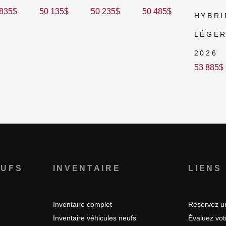
 835
$
50 135
$
50 235
$
50 485
$
HYBRI
LÉGE
2026
53 885
$
EUFS
INVENTAIRE
LIENS
Inventaire complet
Réservez un
Inventaire véhicules neufs
Évaluez vo