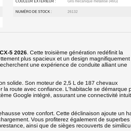
COULEUR EXTÉRIEUR :
Gris mécanique métallisé (46G)
NUMÉRO DE STOCK :
26132
CX-5 2026
. Cette troisième génération redéfinit la
ttement plus spacieux et un design magnifiquement
ui recherchent une expérience de conduite alliant une
ion solide. Son moteur de 2,5 L de 187 chevaux
nter la route avec confiance. L'habitacle se démarque 
ème Google intégré, assurant une connectivité intuit
ehausse votre confort. Cette déclinaison ajoute un 
 chargement. Vous profiterez également de superbes
restance, ainsi que de sièges recouverts de similicui