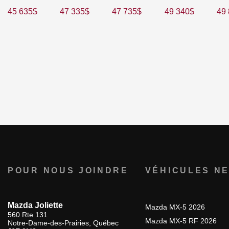
45 635
$
47 335
$
47 735
$
49 340
$
49
POUR NOUS JOINDRE
VÉHICULES N
Mazda Joliette
Mazda MX-5 2026
560 Rte 131
Mazda MX-5 RF 2026
Notre-Dame-des-Prairies
,
Québec