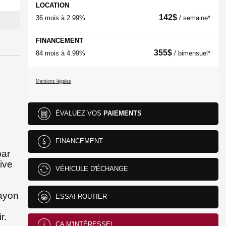
LOCATION
142
$
36 mois à 2.99%
/ semaine*
FINANCEMENT
355
$
84 mois à 4.99%
/ bimensuel*
Mentions légales
ÉVALUEZ VOS
PAIEMENTS
FINANCEMENT
par
ive
VÉHICULE D'ÉCHANGE
hayon
ESSAI ROUTIER
r.
ÇA M'INTÉRESSE!