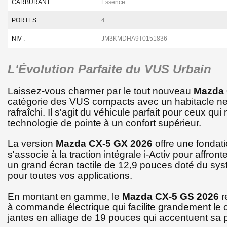
CARBURANT :
Essence
PORTES :
4
NIV :
JM3KMDHA9T0151836
L'Évolution Parfaite du VUS Urbain
Laissez-vous charmer par le tout nouveau
Mazda 
catégorie des VUS compacts avec un habitacle ne
rafraîchi. Il s'agit du véhicule parfait pour ceux q
technologie de pointe à un confort supérieur.
La version
Mazda CX-5 GX 2026
offre une fondat
s'associe à la traction intégrale i-Activ pour affro
un grand écran tactile de 12,9 pouces doté du syst
pour toutes vos applications.
En montant en gamme, le
Mazda CX-5 GS 2026
r
à commande électrique qui facilite grandement le
jantes en alliage de 19 pouces qui accentuent sa p