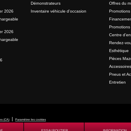
Démonstrateurs
Offres du m
er 2026
Inventaire véhicule d’occasion
Promotions
hargeable
Financeme
Promotions 
er 2026
Centre d’en
hargeable
Rendez-vou
Esthétique
Pièces Maz
26
Accessoire
Pneus et A
Entretien
|
es (CA)
Paramétrer les cookies
GE
ESSAI ROUTIER
INFORMATION