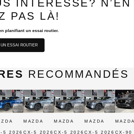
US INTÉRESSE? N’EN
Z PAS LÀ!
n planifiant un essai routier.
UN ESSAI ROUTIER
IRES
RECOMMANDÉS
AZDA
MAZDA
MAZDA
MAZDA
MAZD
-5 2026
CX-5 2026
CX-5 2026
CX-5 2026
CX-90