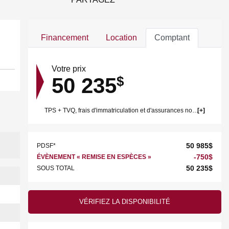
Financement
Location
Comptant
Votre prix
50 235
$
TPS + TVQ, frais d'immatriculation et d'assurances non inclus.
50 985
$
PDSF*
-
750
$
ÉVÈNEMENT « REMISE EN ESPÈCES »
50 235
$
SOUS TOTAL
VÉRIFIEZ LA DISPONIBILITÉ