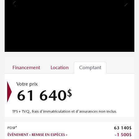
Financement
Location
Comptant
Votre prix
61 640
$
TPS + TVQ, frais d'immatriculation et d'assurances non inclus.
63 140
$
PDSF*
-
1 500
$
ÉVÈNEMENT « REMISE EN ESPÈCES »