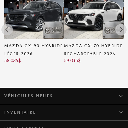
DE
MAZDA CX-90 HYBRIDE
MAZDA CX-70 HYBRIDE
M
LÉGER 2026
RECHARGEABLE 2026
R
58 085
$
59 035
$
6
VÉHICULES NEUFS
INVENTAIRE