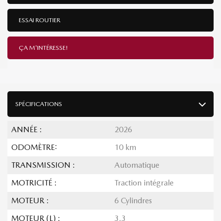
ESSAI ROUTIER
ÇA M'INTÉRESSE!
SPÉCIFICATIONS
ANNÉE :
2026
ODOMÈTRE:
10 km
TRANSMISSION :
Automatique
MOTRICITÉ :
Traction intégrale
MOTEUR :
6 Cylindres
MOTEUR (L) :
3.3