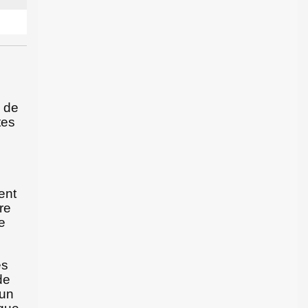
6 de
tes
ent
re
e
es
de
'un