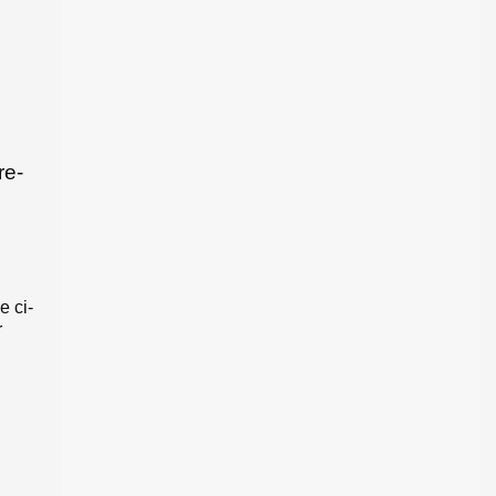
re-
e ci-
r