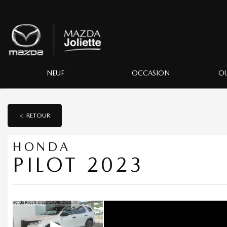
NEUF
OCCASION
OU
< RETOUR
HONDA
PILOT 2023
▶