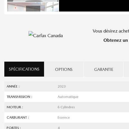
Vous désirez achet
Obtenez un 
SPÉCIFICATIONS
OPTIONS
GARANTIE
ANNÉE :
2023
TRANSMISSION :
Automatique
MOTEUR :
6 Cylindres
CARBURANT :
Essence
PORTES :
4