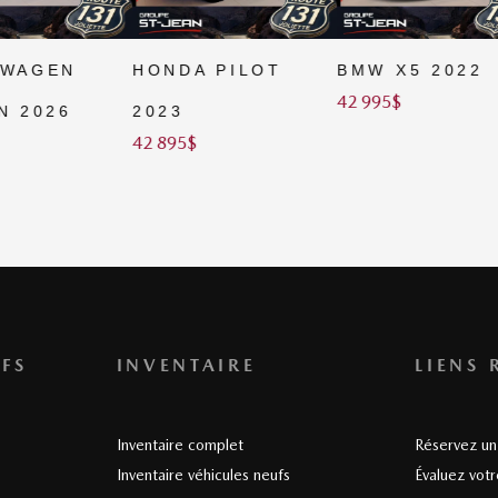
SWAGEN
HONDA PILOT
BMW X5 2022
42 995
$
N 2026
2023
42 895
$
FS
INVENTAIRE
LIENS 
Inventaire complet
Réservez un 
Inventaire véhicules neufs
Évaluez vot