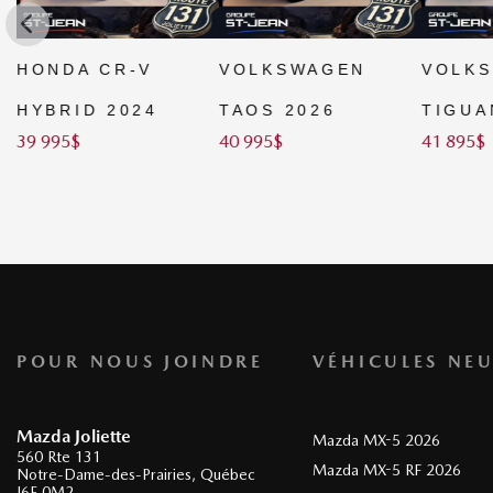
HONDA CR-V
VOLKSWAGEN
VOLK
HYBRID 2024
TAOS 2026
TIGUA
39 995
$
40 995
$
41 895
$
POUR NOUS JOINDRE
VÉHICULES NEU
Mazda Joliette
Mazda MX-5 2026
560 Rte 131
Mazda MX-5 RF 2026
Notre-Dame-des-Prairies
,
Québec
J6E 0M2