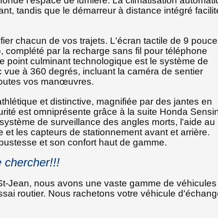
nonde l'espace de lumière. La climatisation automat
t, tandis que le démarreur à distance intégré facilit
fier chacun de vos trajets. L'écran tactile de 9 pouc
, complété par la recharge sans fil pour téléphone
 Le point culminant technologique est le système de
c vue à 360 degrés, incluant la caméra de sentier
 toutes vos manœuvres.
hlétique et distinctive, magnifiée par des jantes en
urité est omniprésente grâce à la suite Honda Sensi
e système de surveillance des angles morts, l'aide au
ère et les capteurs de stationnement avant et arrière.
robustesse et son confort haut de gamme.
 chercher!!!
e St-Jean, nous avons une vaste gamme de véhicules
ssai routier. Nous rachetons votre véhicule d'échan