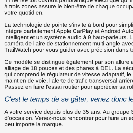
immense toit ouvrant panoramique électrique qui i
à trois zones assure le bien-être de chaque occupan
votre quotidien.
La technologie de pointe s'invite à bord pour simpli
intègre parfaitement Apple CarPlay et Android Auto
intelligent et un système audio à 9 haut-parleurs.
caméra de l'aire de stationnement multi-angle ave
TrailWatch pour vous guider avec précision dans
Ce modèle se distingue également par son allure at
alliage de 18 pouces et des phares à DEL. La séc
qui comprend le régulateur de vitesse adaptatif, l
maintien de voie, l'alerte de trafic transversal arri
Passez en faire l'essai routier pour apprécier sa 
C'est le temps de se gâter, venez donc le
A votre service depuis plus de 35 ans. Au group
d'occasion. Venez-nous rencontrer pour faire un e
peu importe la marque.