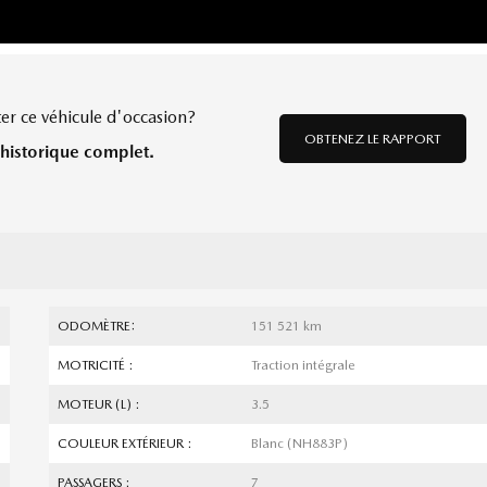
er ce véhicule d'occasion?
OBTENEZ LE RAPPORT
historique complet.
ODOMÈTRE:
151 521 km
MOTRICITÉ :
Traction intégrale
MOTEUR (L) :
3.5
COULEUR EXTÉRIEUR :
Blanc (NH883P)
PASSAGERS :
7