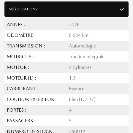
SPÉCIFICATIONS
ANNÉE :
2026
ODOMÈTRE:
6 604 km
TRANSMISSION :
Automatique
MOTRICITÉ :
Traction intégrale
MOTEUR :
4 Cylindres
MOTEUR (L) :
1.5
CARBURANT :
Essence
COULEUR EXTÉRIEUR :
Bleu (D7D7)
PORTES :
4
PASSAGERS :
5
NUMÉRO DE STOCK :
26003Z