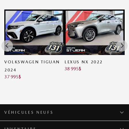
20
VOLKSWAGEN TIGUAN
LEXUS NX 2022
H
38 995
$
2024
2
37 995
$
3
VÉHICULES NEUFS
INVENTAIRE