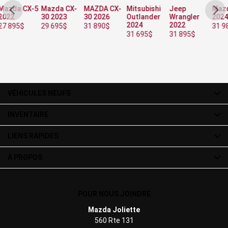
-5
Mazda CX-
MAZDA CX-
Mitsubishi
Jeep
Mazda CX-5
M
30 2023
30 2026
Outlander
Wrangler
2024
3
2024
2022
29 695
$
31 890
$
31 985
$
3
31 695
$
31 895
$
VÉHICULES NEUFS
INVENTAIRE
LIENS RAPIDES
À PROPOS
POUR NOUS JOINDRE
Mazda Joliette
560 Rte 131