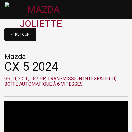
< RETOUR
Mazda
CX-5 2024
GS TI, 2.5 L, 187 HP, TRANSMISSION INTÉGRALE (TI),
BOÎTE AUTOMATIQUE À 6 VITESSES