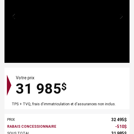
Votre prix
31 985
$
TPS + TVQ, frais d'immatriculation et d'assurances non inclus.
32 495
$
PRIX
-
510
$
RABAIS CONCESSIONNAIRE
31 985
$
SOUS TOTAL