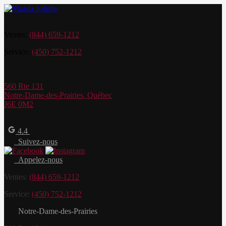
Ventes:
(844) 659-1212
Service:
(450) 752-1212
560 Rte 131
Notre-Dame-des-Prairies
,
Québec
J6E 0M2
4.4
Suivez-nous
Appelez-nous
Ventes:
(844) 659-1212
Service:
(450) 752-1212
Notre-Dame-des-Prairies