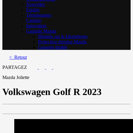
Nouvelles
Équipe
Témoignages
Carrière
Innovation
Garantie Mazda
Illimitée sur le kilométrage
Protection étendue Mazda
Garantie limitée
< Retour
PARTAGEZ
Mazda Joliette
Volkswagen
Golf R 2023