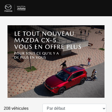
208 véhicules